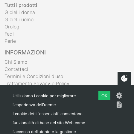
Tutti i prodotti
Gioielli donna
Gioielli uomo
Orologi
Fedi
Perle
INFORMAZIONI
Chi Siamo
Contattaci
Termini e Condizioni d'uso
Trattamento Privacy e Policy
IL MIO ACCOUNT
Utilizziamo i cookie per migliorare
OK
Carrello
l'esperienza dell'utente.
Wishlist
I cookie detti "essenziali" consentono
Area Riservata
funzionalità di base del sito Web come
Registrati
l'accesso dell'utente e la gestione