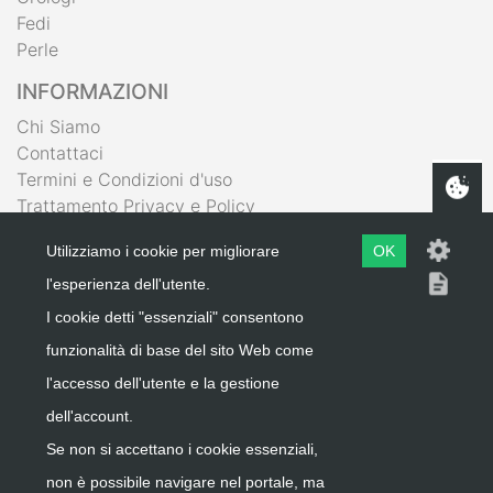
Fedi
Perle
INFORMAZIONI
Chi Siamo
Contattaci
Termini e Condizioni d'uso
Trattamento Privacy e Policy
IL MIO ACCOUNT
Utilizziamo i cookie per migliorare
OK
Carrello
l'esperienza dell'utente.
Wishlist
I cookie detti "essenziali" consentono
Area Riservata
funzionalità di base del sito Web come
Registrati
l'accesso dell'utente e la gestione
dell'account.
Se non si accettano i cookie essenziali,
non è possibile navigare nel portale, ma