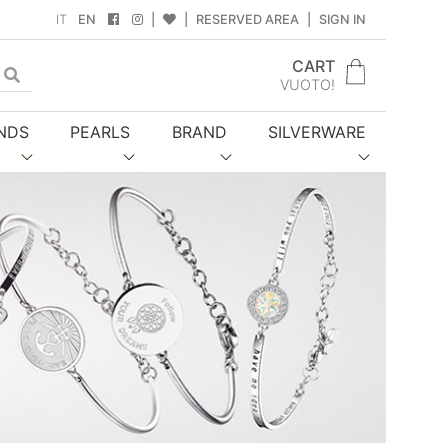
IT
EN
|
|
RESERVED AREA
|
SIGN IN
CART
gle Dropdown
VUOTO!
NDS
PEARLS
BRAND
SILVERWARE