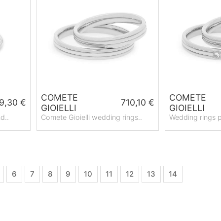
COMETE
COMETE
9,30 €
710,10 €
GIOIELLI
GIOIELLI
d..
Comete Gioielli wedding rings..
Wedding rings p
6
7
8
9
10
11
12
13
14