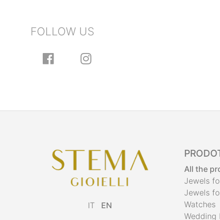
FOLLOW US
PRODOT
All the p
Jewels f
Jewels f
Watches
IT
EN
Wedding 