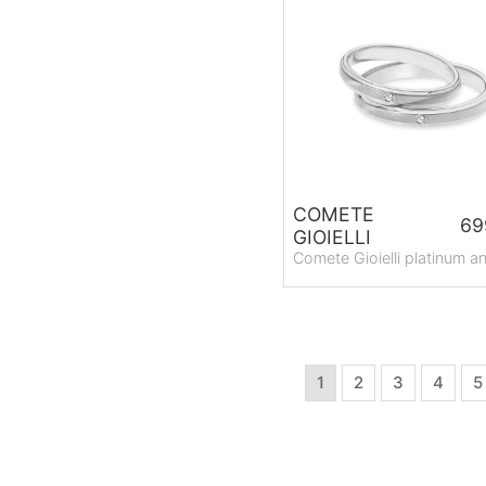
COMETE
69
GIOIELLI
Comete Gioielli platinum an
1
2
3
4
5